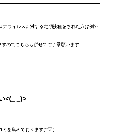
コロナウィルスに対する定期接種をされた方は例外
ますのでこちらも併せてご了承願います
(_ _)>
を集めております(*’▽’)