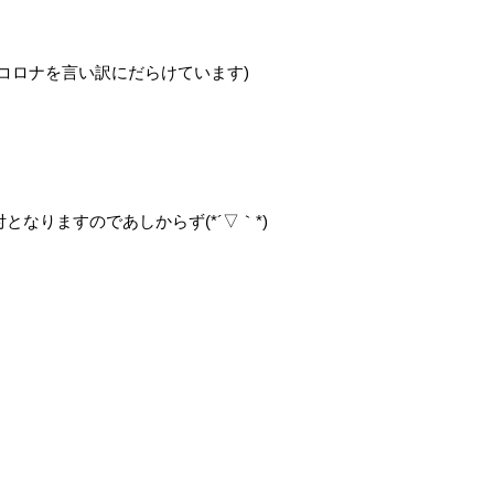
コロナを言い訳にだらけています)
なりますのであしからず(*´▽｀*)