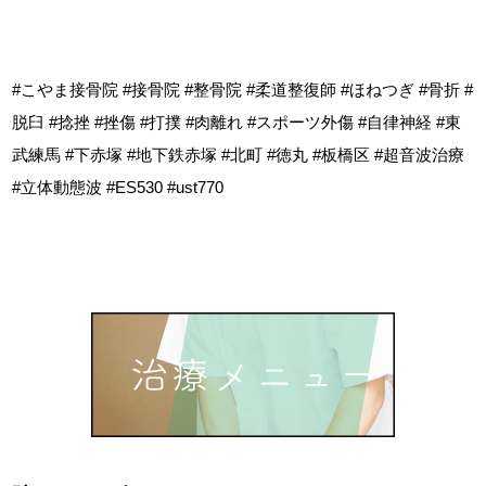
#こやま接骨院 #接骨院 #整骨院 #柔道整復師 #ほねつぎ #骨折 #
脱臼 #捻挫 #挫傷 #打撲 #肉離れ #スポーツ外傷 #自律神経 #東
武練馬 #下赤塚 #地下鉄赤塚 #北町 #徳丸 #板橋区 #超音波治療
#立体動態波 #ES530 #ust770