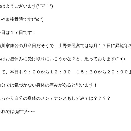
おはようございます(*´▽｀*)
やま接骨院です(*’ω’*)
今日は１７日です！
徳川家康公の月命日だそうで、上野東照宮では毎月１７日に昇龍守
私はお昼休みに受け取りにいこうかな？と、思っております(*´з`)
さて、本日も９：００から１２：３０ １５：３０から２０：００までの
自分では気づかない身体の痛みがあると思います！
しっかり自分の身体のメンテナンスもしてみては？？？？
れでは(@^^)/~~~