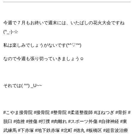
今週で７月もお終いで週末には、いたばしの花火大会ですね
(^_-)-☆
私は楽しみでしょうがないです(*^▽^*)
なので今週も張り切っていきましょう☺
それでは( ^^) _U~~
#こやま接骨院 #接骨院 #整骨院 #柔道整復師 #ほねつぎ #骨折 #
脱臼 #捻挫 #挫傷 #打撲 #肉離れ #スポーツ外傷 #自律神経 #東
武練馬 #下赤塚 #地下鉄赤塚 #北町 #徳丸 #板橋区 #超音波治療