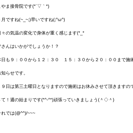
こやま接骨院です(*´▽｀*)
月ですね(~_~;)早いですね(;^ω^)
日々の気温の変化で身体が重く感じます(*_*
皆さんはいかがでしょうか！？
本日も９：００から１２：３０ １５：３０から２０：００まで施術
お知らせです。
１９日は第三土曜日となりますので施術はお休みさせて頂きますので予
さて！週の始まりです(*^-^*)頑張っていきましょう(＾◇＾)
れでは(@^^)/~~~