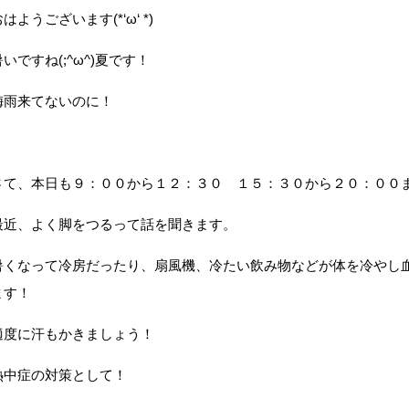
はようございます(*‘ω‘ *)
暑いですね(;^ω^)夏です！
梅雨来てないのに！
さて、本日も９：００から１２：３０ １５：３０から２０：００
最近、よく脚をつるって話を聞きます。
暑くなって冷房だったり、扇風機、冷たい飲み物などが体を冷やし
ます！
適度に汗もかきましょう！
熱中症の対策として！