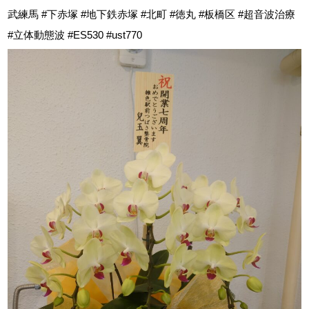
武練馬 #下赤塚 #地下鉄赤塚 #北町 #徳丸 #板橋区 #超音波治療
#立体動態波 #ES530 #ust770