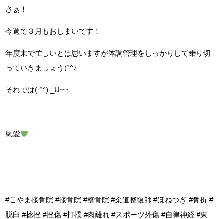
さぁ！
今週で３月もおしまいです！
年度末で忙しいとは思いますが体調管理をしっかりして乗り切
っていきましょう(^^♪
それでは( ^^) _U~~
氣愛
#こやま接骨院 #接骨院 #整骨院 #柔道整復師 #ほねつぎ #骨折 #
脱臼 #捻挫 #挫傷 #打撲 #肉離れ #スポーツ外傷 #自律神経 #東