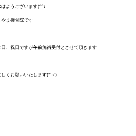
おはようございます(^^♪
こやま接骨院です
本日、祝日ですが午前施術受付とさせて頂きます
宜しくお願いいたします(*´з`)