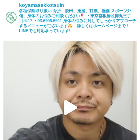
koyamasekkotsuin
各種保険取り扱い
骨折、脱臼、捻挫、打撲、挫傷
スポーツ外
傷、身体のお悩みご相談ください
・東京都板橋区徳丸三丁
目-5-17
・03-6906-6941
身体の悩みに対してしっかりアプローチ
するメニューがございます
詳しくはホームページまで！
LINEでも対応承っています!