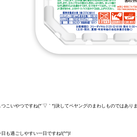
しつこいやつですね(*´▽｀*)決してペヤングのまわしものではあり
今日も過ごしやすい一日ですね!(^^)!