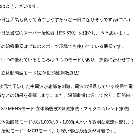
おはようございます。
今日は天気も良くて過ごしやすそうな一日になりそうですね(#^.^#)
今日は当院のスーパー治療器【ES-530】を紹介しようと思います。
この治療機器はプロのスポーツ現場でも使われている機器です。
こいつの優れているところは９つのモードがあり、損傷に合わせて
・立体動態波モード[立体動態波刺激療法]
3次元で干渉した中周波が患部を刺激。周波の浸透している範囲で
痛などの効果を発揮します。また、深部刺激に適しており、関節内
・3D MENSモード[立体動態波®刺激療法・マイクロカレント療法]
立体動態波モードの1/1,000の0～1,000μAという微弱な電流を
う治療モード。MCRモードより深い部位の治療が可能です。