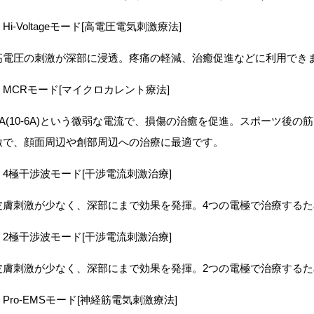
Hi-Voltageモード[高電圧電気刺激療法]
高電圧の刺激が深部に浸透。疼痛の軽減、治癒促進などに利用でき
・MCRモード[マイクロカレント療法]
μA(10-6A)という微弱な電流で、損傷の治癒を促進。スポーツ後
激で、顔面周辺や創部周辺への治療に最適です。
・4極干渉波モード[干渉電流刺激治療]
皮膚刺激が少なく、深部にまで効果を発揮。4つの電極で治療する
・2極干渉波モード[干渉電流刺激治療]
皮膚刺激が少なく、深部にまで効果を発揮。2つの電極で治療する
・Pro-EMSモード[神経筋電気刺激療法]