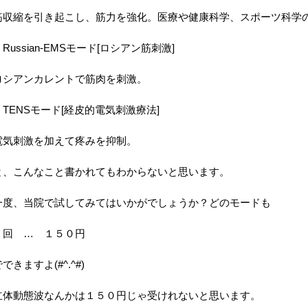
筋収縮を引き起こし、筋力を強化。医療や健康科学、スポーツ科学
・Russian-EMSモード[ロシアン筋刺激]
ロシアンカレントで筋肉を刺激。
・TENSモード[経皮的電気刺激療法]
電気刺激を加えて疼みを抑制。
と、こんなこと書かれてもわからないと思います。
一度、当院で試してみてはいかがでしょうか？どのモードも
１回 … １５０円
できますよ(#^.^#)
立体動態波なんかは１５０円じゃ受けれないと思います。